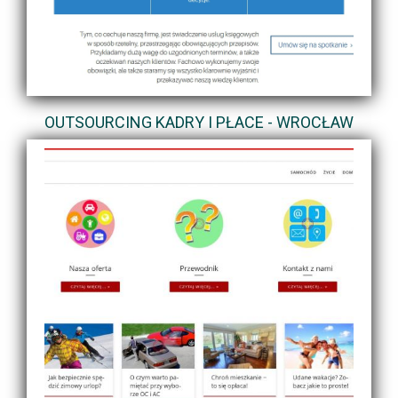
OUTSOURCING KADRY I PŁACE - WROCŁAW