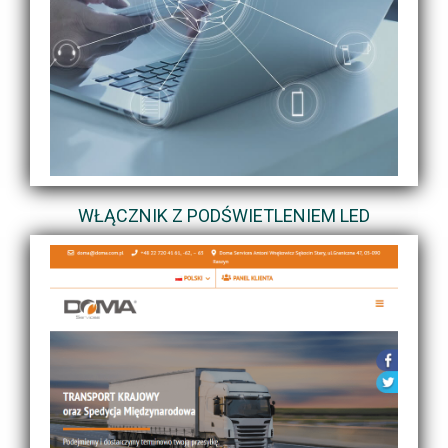
WŁĄCZNIK Z PODŚWIETLENIEM LED