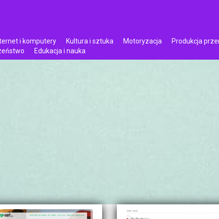
ternet i komputery
Kultura i sztuka
Motoryzacja
Produkcja prz
czeństwo
Edukacja i nauka