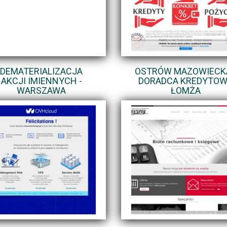
DEMATERIALIZACJA
OSTRÓW MAZOWIECKA
AKCJI IMIENNYCH -
DORADCA KREDYTO
WARSZAWA
ŁOMŻA