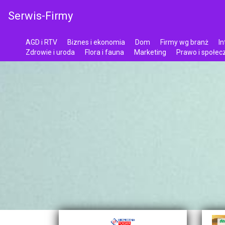
Serwis-Firmy
AGD i RTV
Biznes i ekonomia
Dom
Firmy wg branż
In
Zdrowie i uroda
Flora i fauna
Marketing
Prawo i społe