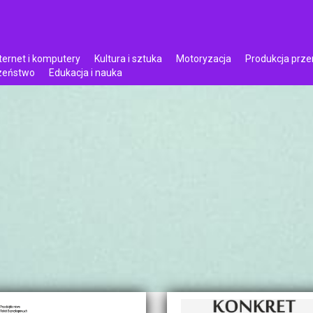
ternet i komputery
Kultura i sztuka
Motoryzacja
Produkcja prz
czeństwo
Edukacja i nauka