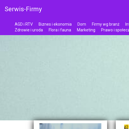
Serwis-Firmy
AGD i RTV
Biznes i ekonomia
Dom
Firmy wg branż
In
Zdrowie i uroda
Flora i fauna
Marketing
Prawo i społe