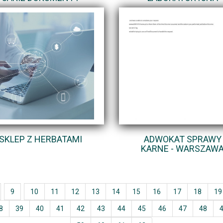
SKLEP Z HERBATAMI
ADWOKAT SPRAWY
KARNE - WARSZAW
9
10
11
12
13
14
15
16
17
18
19
8
39
40
41
42
43
44
45
46
47
48