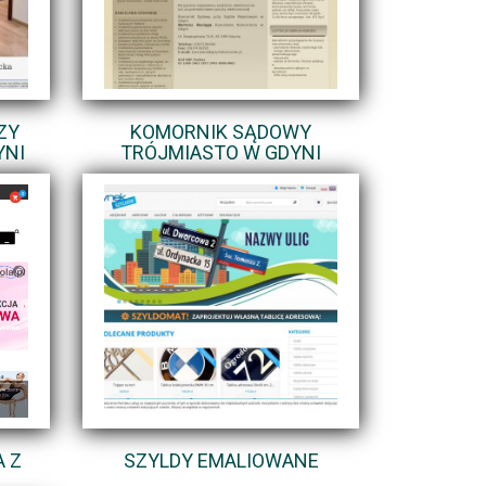
ZY
KOMORNIK SĄDOWY
YNI
TRÓJMIASTO W GDYNI
 Z
SZYLDY EMALIOWANE