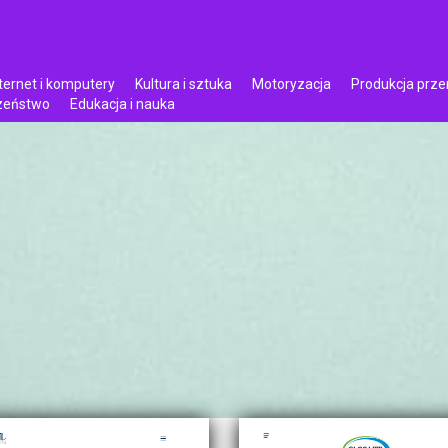
ternet i komputery
Kultura i sztuka
Motoryzacja
Produkcja prz
czeństwo
Edukacja i nauka