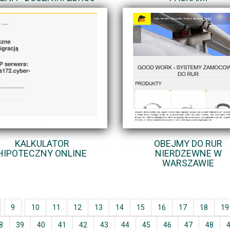
KALKULATOR
OBEJMY DO RUR
HIPOTECZNY ONLINE
NIERDZEWNE W
WARSZAWIE
9
10
11
12
13
14
15
16
17
18
19
8
39
40
41
42
43
44
45
46
47
48