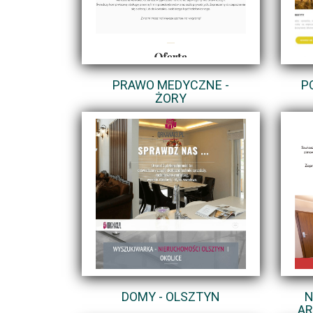
PRAWO MEDYCZNE -
P
ŻORY
DOMY - OLSZTYN
N
AR