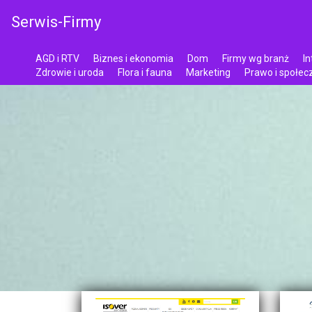
Serwis-Firmy
AGD i RTV
Biznes i ekonomia
Dom
Firmy wg branż
In
Zdrowie i uroda
Flora i fauna
Marketing
Prawo i społe