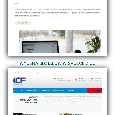
WYCENA UDZIAŁÓW W SPÓŁCE Z OO