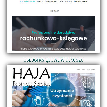
USŁUGI KSIĘGOWE W OLKUSZU