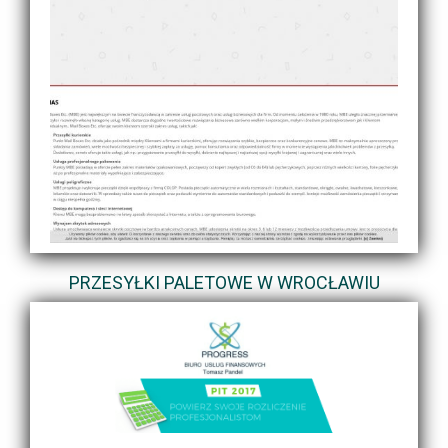
PRZESYŁKI PALETOWE W WROCŁAWIU