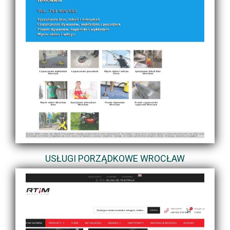
USŁUGI PORZĄDKOWE WROCŁAW