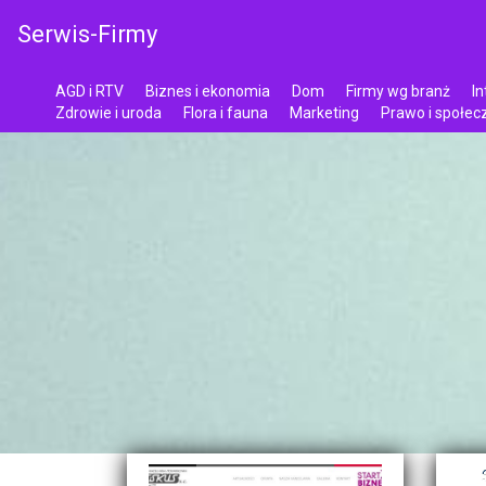
Serwis-Firmy
AGD i RTV
Biznes i ekonomia
Dom
Firmy wg branż
In
Zdrowie i uroda
Flora i fauna
Marketing
Prawo i społe