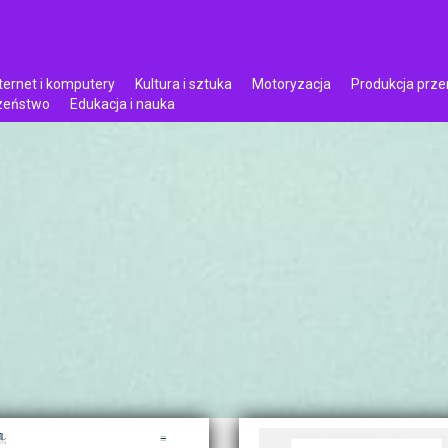
ternet i komputery
Kultura i sztuka
Motoryzacja
Produkcja prz
czeństwo
Edukacja i nauka