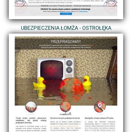
UBEZPIECZENIA ŁOMŻA - OSTROŁĘKA