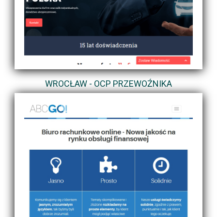
WROCŁAW - OCP PRZEWOŹNIKA