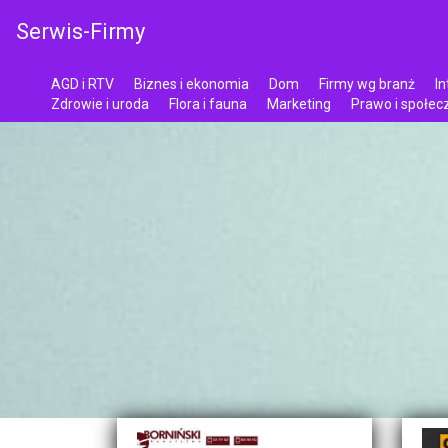
Serwis-Firmy
AGD i RTV
Biznes i ekonomia
Dom
Firmy wg branż
In
Zdrowie i uroda
Flora i fauna
Marketing
Prawo i społe