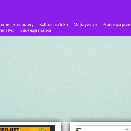
ternet i komputery
Kultura i sztuka
Motoryzacja
Produkcja prz
czeństwo
Edukacja i nauka