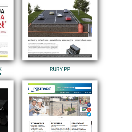
K
RURY PP
P