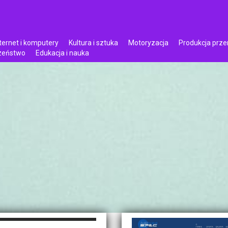
ternet i komputery
Kultura i sztuka
Motoryzacja
Produkcja prz
czeństwo
Edukacja i nauka