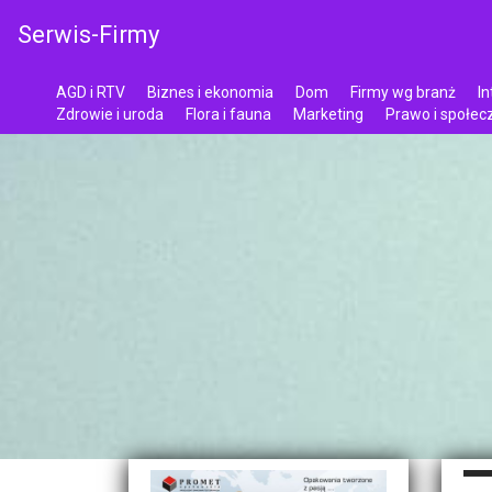
Serwis-Firmy
AGD i RTV
Biznes i ekonomia
Dom
Firmy wg branż
In
Zdrowie i uroda
Flora i fauna
Marketing
Prawo i społe