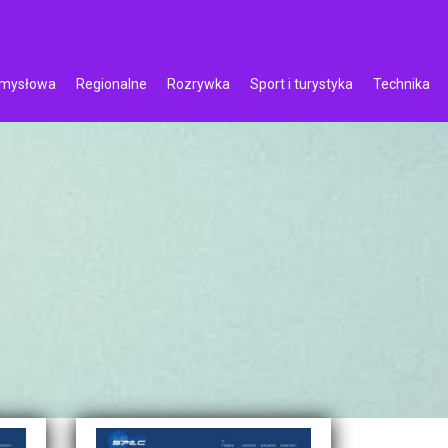
emysłowa
Regionalne
Rozrywka
Sport i turystyka
Technika