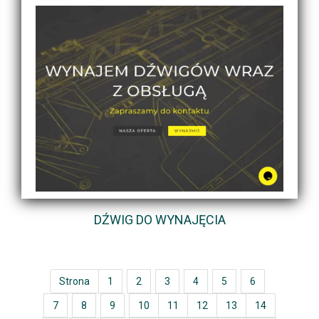
DŹWIG DO WYNAJĘCIA
Strona
1
2
3
4
5
6
7
8
9
10
11
12
13
14