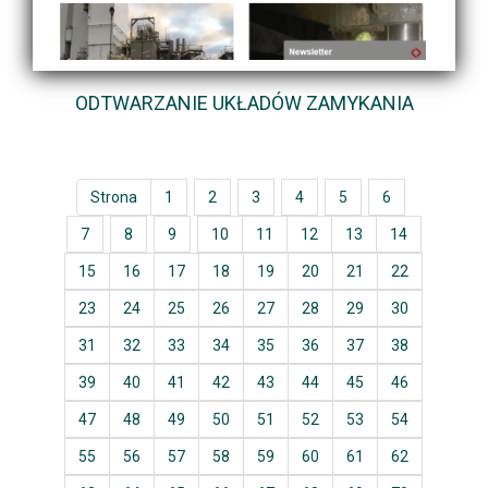
ODTWARZANIE UKŁADÓW ZAMYKANIA
Strona
1
2
3
4
5
6
7
8
9
10
11
12
13
14
15
16
17
18
19
20
21
22
23
24
25
26
27
28
29
30
31
32
33
34
35
36
37
38
39
40
41
42
43
44
45
46
47
48
49
50
51
52
53
54
55
56
57
58
59
60
61
62