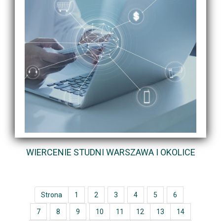
WIERCENIE STUDNI WARSZAWA I OKOLICE
Strona
1
2
3
4
5
6
7
8
9
10
11
12
13
14