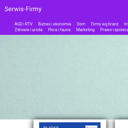
Serwis-Firmy
AGD i RTV
Biznes i ekonomia
Dom
Firmy wg branż
In
Zdrowie i uroda
Flora i fauna
Marketing
Prawo i społe