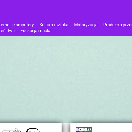
ternet i komputery
Kultura i sztuka
Motoryzacja
Produkcja prz
czeństwo
Edukacja i nauka