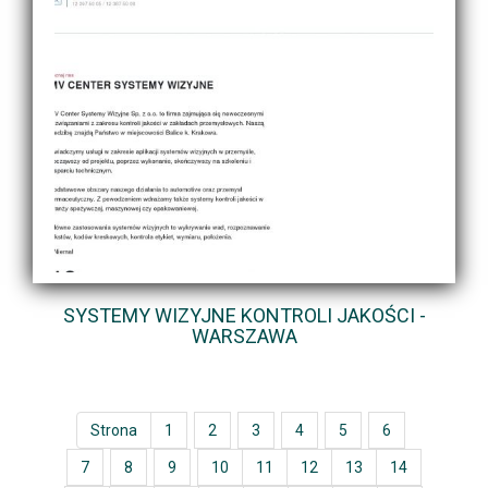
SYSTEMY WIZYJNE KONTROLI JAKOŚCI -
WARSZAWA
Strona
1
2
3
4
5
6
7
8
9
10
11
12
13
14