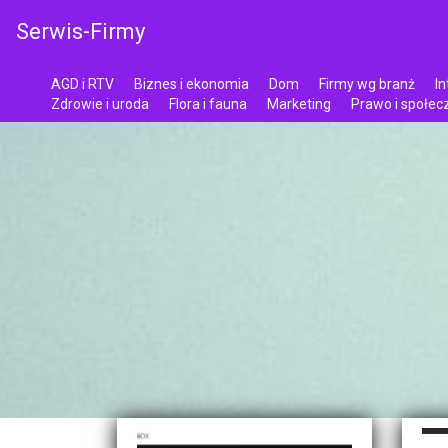
Serwis-Firmy
AGD i RTV
Biznes i ekonomia
Dom
Firmy wg branż
In
Zdrowie i uroda
Flora i fauna
Marketing
Prawo i społe