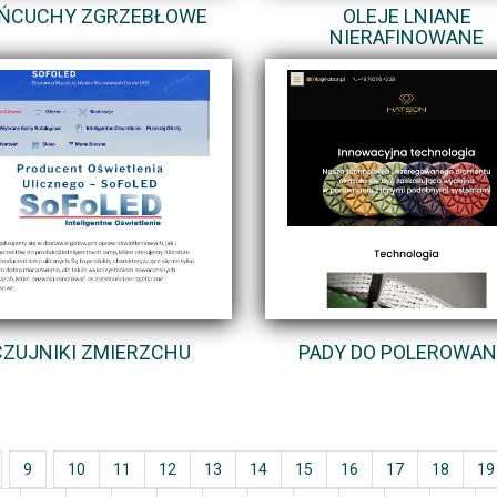
ŃCUCHY ZGRZEBŁOWE
OLEJE LNIANE
NIERAFINOWANE
CZUJNIKI ZMIERZCHU
PADY DO POLEROWAN
9
10
11
12
13
14
15
16
17
18
19