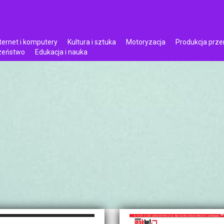
ternet i komputery
Kultura i sztuka
Motoryzacja
Produkcja prz
czeństwo
Edukacja i nauka