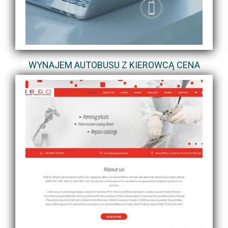
WYNAJEM AUTOBUSU Z KIEROWCĄ CENA