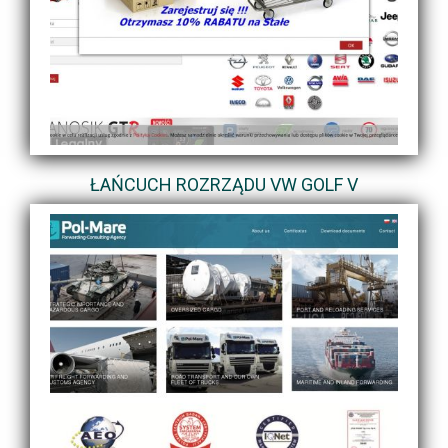
ŁAŃCUCH ROZRZĄDU VW GOLF V