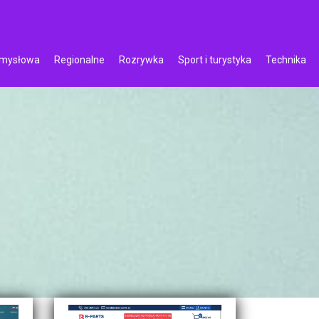
emysłowa
Regionalne
Rozrywka
Sport i turystyka
Technika