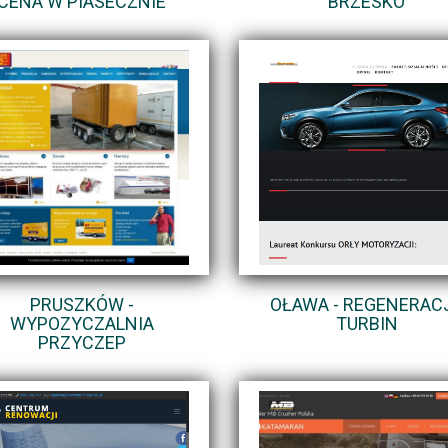
CENA W PIASECZNIE
BRZESKO
PRUSZKÓW -
OŁAWA - REGENERAC
WYPOZYCZALNIA
TURBIN
PRZYCZEP