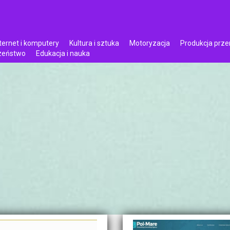
ternet i komputery
Kultura i sztuka
Motoryzacja
Produkcja prz
czeństwo
Edukacja i nauka