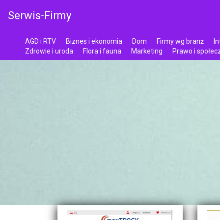
Serwis-Firmy
AGD i RTV
Biznes i ekonomia
Dom
Firmy wg branż
In
Zdrowie i uroda
Flora i fauna
Marketing
Prawo i społe