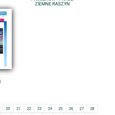
ZIEMNE RASZYN
Ń
20
21
22
23
24
25
26
27
28