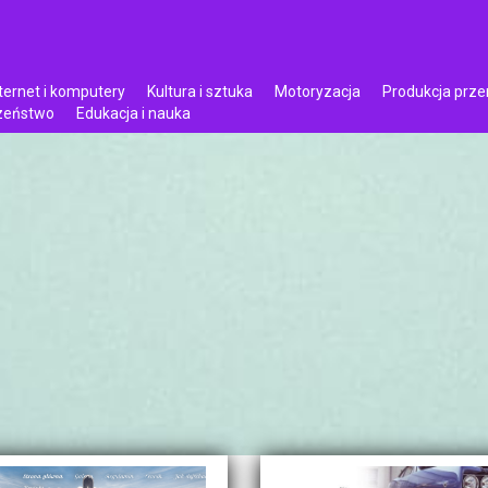
ternet i komputery
Kultura i sztuka
Motoryzacja
Produkcja prz
czeństwo
Edukacja i nauka