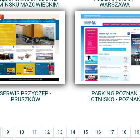
MIŃSKU MAZOWIECKIM
WARSZAWA
SERWIS PRZYCZEP -
PARKING POZNAN
PRUSZKÓW
LOTNISKO - POZNA
9
10
11
12
13
14
15
16
17
18
19