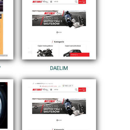
W
DAELIM