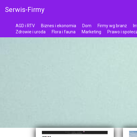
Serwis-Firmy
AGD i RTV
Biznes i ekonomia
Dom
Firmy wg branż
In
Zdrowie i uroda
Flora i fauna
Marketing
Prawo i społe