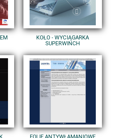
REM
KOŁO - WYCIĄGARKA
SUPERWINCH
K
FOLIE ANTYWŁAMANIOWE