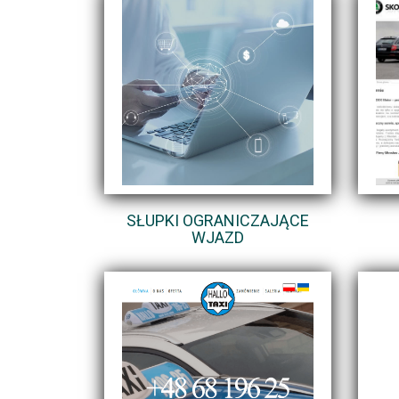
SŁUPKI OGRANICZAJĄCE
WJAZD