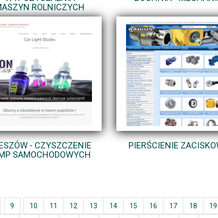
ASZYN ROLNICZYCH
ESZÓW - CZYSZCZENIE
PIERŚCIENIE ZACISK
MP SAMOCHODOWYCH
9
10
11
12
13
14
15
16
17
18
19