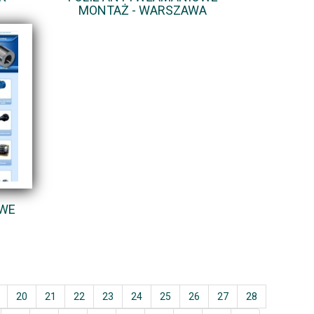
MONTAŻ - WARSZAWA
OWE
20
21
22
23
24
25
26
27
28