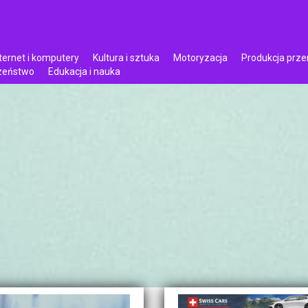
ternet i komputery
Kultura i sztuka
Motoryzacja
Produkcja prz
czeństwo
Edukacja i nauka