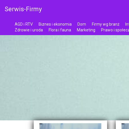
Serwis-Firmy
AGD i RTV
Biznes i ekonomia
Dom
Firmy wg branż
In
Zdrowie i uroda
Flora i fauna
Marketing
Prawo i społe