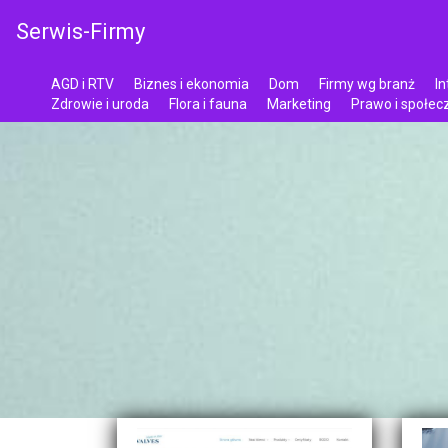
Serwis-Firmy
AGD i RTV
Biznes i ekonomia
Dom
Firmy wg branż
In
Zdrowie i uroda
Flora i fauna
Marketing
Prawo i społe