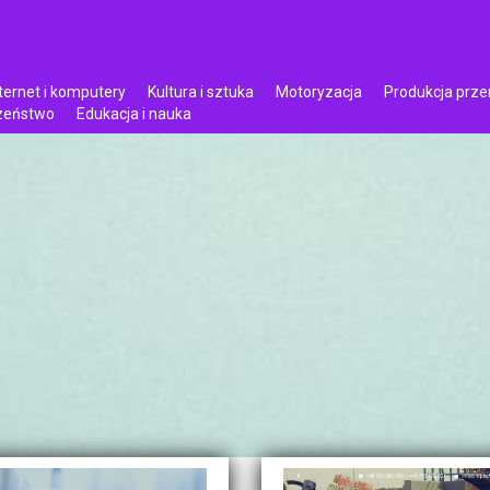
ternet i komputery
Kultura i sztuka
Motoryzacja
Produkcja prz
czeństwo
Edukacja i nauka