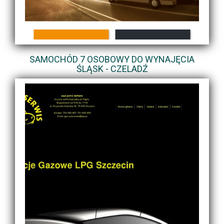
SAMOCHÓD 7 OSOBOWY DO WYNAJĘCIA
ŚLĄSK - CZELADŹ