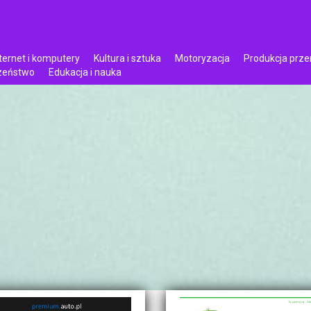
ternet i komputery
Kultura i sztuka
Motoryzacja
Produkcja prz
czeństwo
Edukacja i nauka