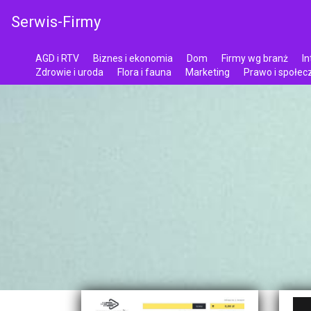
Serwis-Firmy
AGD i RTV
Biznes i ekonomia
Dom
Firmy wg branż
In
Zdrowie i uroda
Flora i fauna
Marketing
Prawo i społe