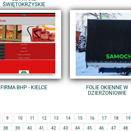
ŚWIĘTOKRZYSKIE
FIRMA BHP - KIELCE
FOLIE OKIENNE W
DZIERŻONIOWIE
9
10
11
12
13
14
15
16
17
18
19
38
39
40
41
42
43
44
45
46
47
48