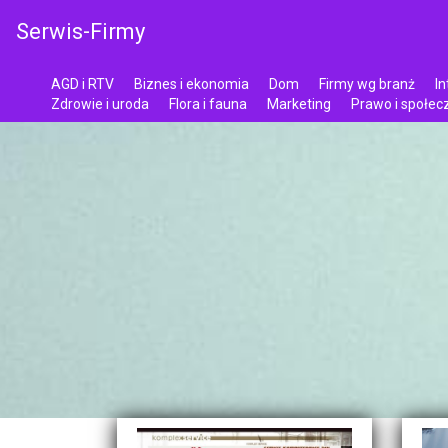
Serwis-Firmy
AGD i RTV
Biznes i ekonomia
Dom
Firmy wg branż
In
Zdrowie i uroda
Flora i fauna
Marketing
Prawo i społe