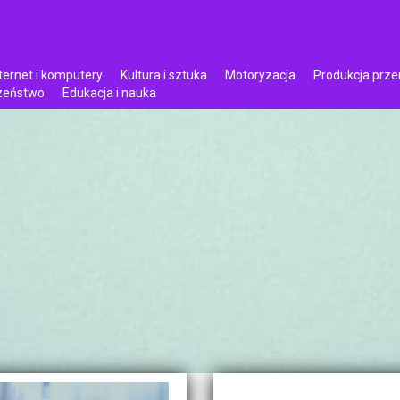
ternet i komputery
Kultura i sztuka
Motoryzacja
Produkcja prz
czeństwo
Edukacja i nauka