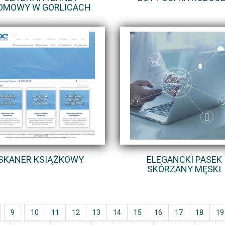
OMOWY W GORLICACH
SKANER KSIĄŻKOWY
ELEGANCKI PASEK
SKÓRZANY MĘSKI
9
10
11
12
13
14
15
16
17
18
19