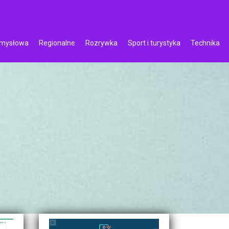
emysłowa
Regionalne
Rozrywka
Sport i turystyka
Technika