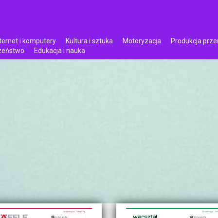
ternet i komputery
Kultura i sztuka
Motoryzacja
Produkcja prz
czeństwo
Edukacja i nauka