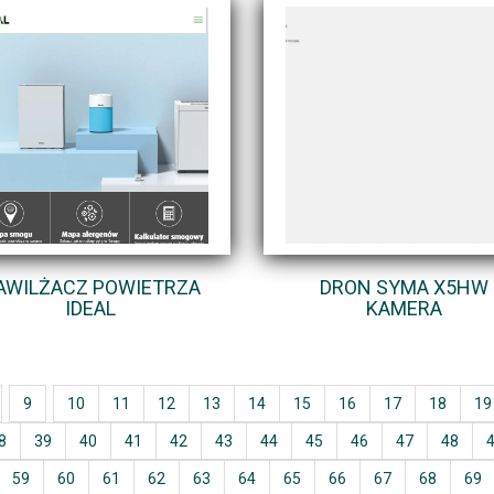
AWILŻACZ POWIETRZA
DRON SYMA X5HW
IDEAL
KAMERA
9
10
11
12
13
14
15
16
17
18
19
8
39
40
41
42
43
44
45
46
47
48
59
60
61
62
63
64
65
66
67
68
69