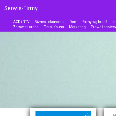
Serwis-Firmy
AGD i RTV
Biznes i ekonomia
Dom
Firmy wg branż
In
Zdrowie i uroda
Flora i fauna
Marketing
Prawo i społe