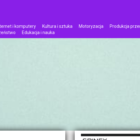
ternet i komputery
Kultura i sztuka
Motoryzacja
Produkcja prz
czeństwo
Edukacja i nauka