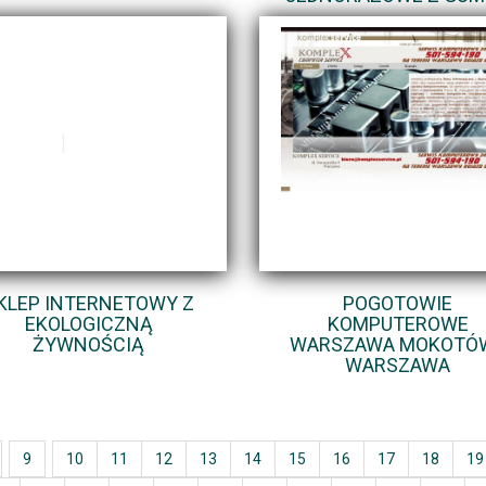
KLEP INTERNETOWY Z
POGOTOWIE
EKOLOGICZNĄ
KOMPUTEROWE
ŻYWNOŚCIĄ
WARSZAWA MOKOTÓW
WARSZAWA
9
10
11
12
13
14
15
16
17
18
19