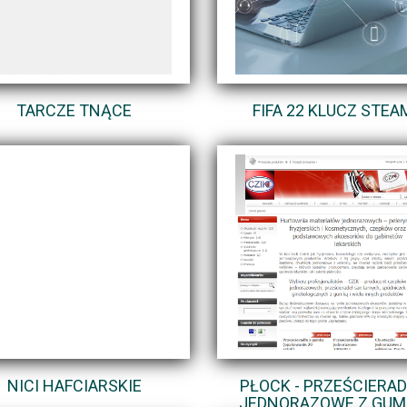
TARCZE TNĄCE
FIFA 22 KLUCZ STEA
NICI HAFCIARSKIE
PŁOCK - PRZEŚCIERA
JEDNORAZOWE Z GU