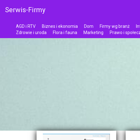
Serwis-Firmy
AGD i RTV
Biznes i ekonomia
Dom
Firmy wg branż
In
Zdrowie i uroda
Flora i fauna
Marketing
Prawo i społe