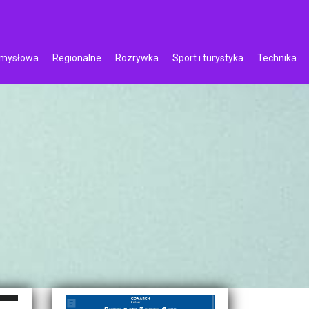
emysłowa
Regionalne
Rozrywka
Sport i turystyka
Technika