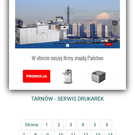
TARNÓW - SERWIS DRUKAREK
Strona
1
2
3
4
5
6