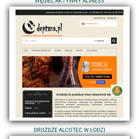
WĘGIEL AKTYWNY ALINESS
DROŻDŻE ALCOTEC W ŁODZI