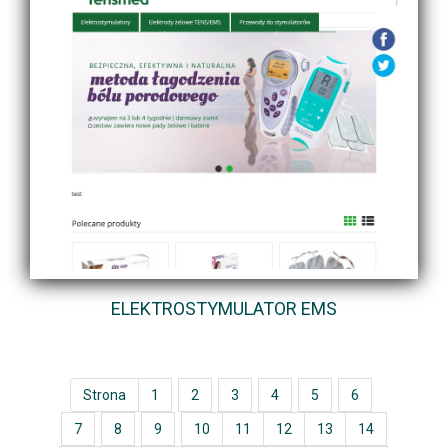
ELEKTROSTYMULATOR EMS
Strona
1
2
3
4
5
6
7
8
9
10
11
12
13
14