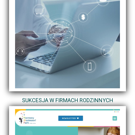
SUKCESJA W FIRMACH RODZINNYCH