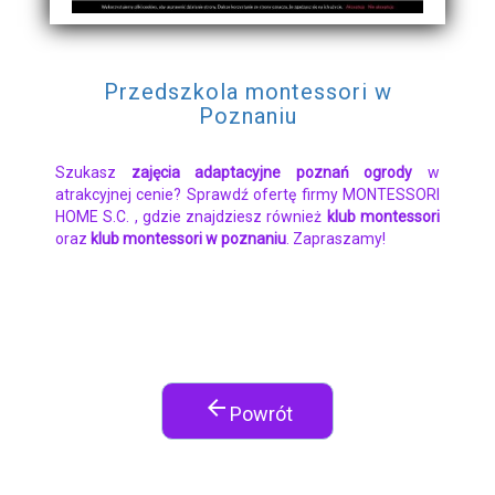
Przedszkola montessori w
Poznaniu
Szukasz
zajęcia adaptacyjne poznań ogrody
w
atrakcyjnej cenie? Sprawdź ofertę firmy MONTESSORI
HOME S.C. , gdzie znajdziesz również
klub montessori
oraz
klub montessori w poznaniu
. Zapraszamy!
arrow_back
Powrót