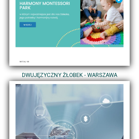
DWUJĘZYCZNY ŻŁOBEK - WARSZAWA