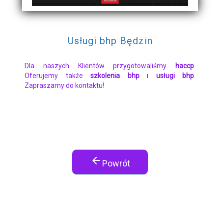
Usługi bhp Będzin
Dla naszych Klientów przygotowaliśmy
haccp
.
Oferujemy także
szkolenia bhp
i
usługi bhp
.
Zapraszamy do kontaktu!
arrow_back
Powrót