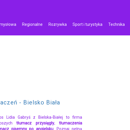
emysłowa
Regionalne
Rozrywka
Sport i turystyka
Technika
aczeń - Bielsko Biała
os Lidia Gabryś z Bielska-Białej to firma
lepszych
tłumacz przysięgły
,
tłumaczenia
macz pisemny po angielsku
. Poznaj pełną