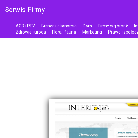
Serwis-Firmy
AGD i RTV
Biznes i ekonomia
Dom
Firmy wg branż
In
Zdrowie i uroda
Flora i fauna
Marketing
Prawo i społe