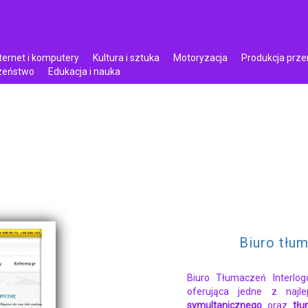
ternet i komputery
Kultura i sztuka
Motoryzacja
Produkcja prz
czeństwo
Edukacja i nauka
Biuro tłum
Biuro Tłumaczeń Interlog
oferująca jedne z naj
symultanicznego
oraz
tłu