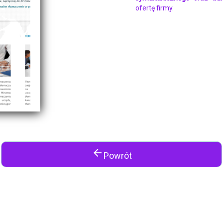
ofertę firmy.
arrow_back
Powrót