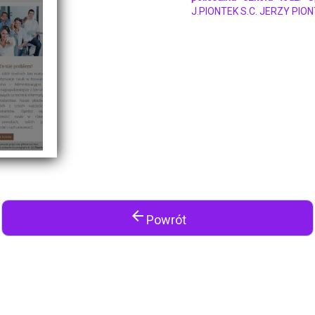
J.PIONTEK S.C. JERZY PIO
arrow_back
Powrót