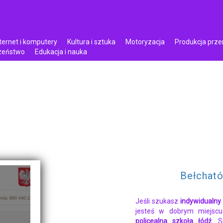
ternet i komputery
Kultura i sztuka
Motoryzacja
Produkcja prz
czeństwo
Edukacja i nauka
Bełcható
Jeśli szukasz
indywidualny
jesteś w dobrym miejsc
policealna szkoła łódź
. 