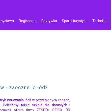
emysłowa
Regionalne
Rozrywka
Sport i turystyka
Technika
w - zaoczne lo łódź
 tryb nauczania łódź
w przystępnych cenach,
u. Polecamy także
szkoła dla dorosłych
i
Sprawdź ofertę firmy ZESPÓŁ SZKÓŁ DR