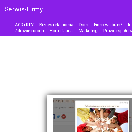
Serwis-Firmy
AGD i RTV
Biznes i ekonomia
Dom
Firmy wg branż
In
Zdrowie i uroda
Flora i fauna
Marketing
Prawo i społe