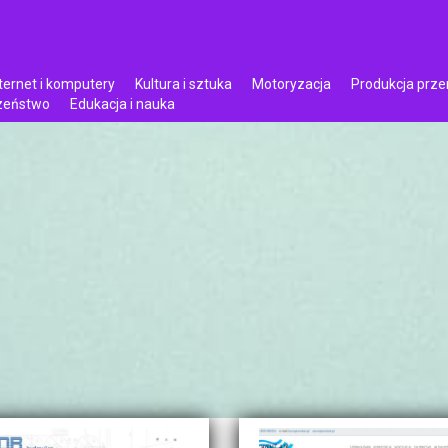
ternet i komputery
Kultura i sztuka
Motoryzacja
Produkcja prz
czeństwo
Edukacja i nauka