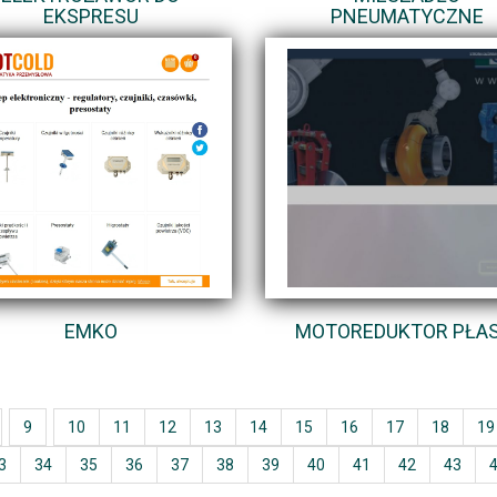
EKSPRESU
PNEUMATYCZNE
EMKO
MOTOREDUKTOR PŁAS
9
10
11
12
13
14
15
16
17
18
19
3
34
35
36
37
38
39
40
41
42
43