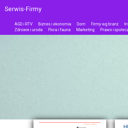
Serwis-Firmy
AGD i RTV
Biznes i ekonomia
Dom
Firmy wg branż
In
Zdrowie i uroda
Flora i fauna
Marketing
Prawo i społe