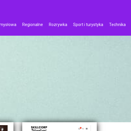
emysłowa
Regionalne
Rozrywka
Sport i turystyka
Technika