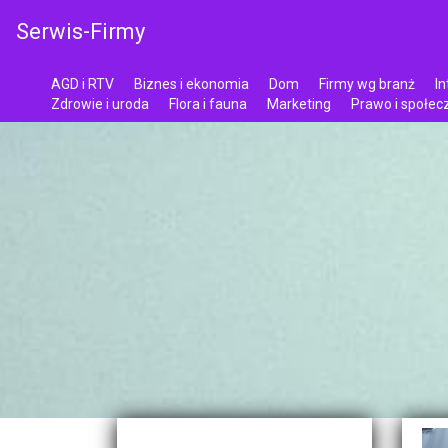
Serwis-Firmy
AGD i RTV
Biznes i ekonomia
Dom
Firmy wg branż
In
Zdrowie i uroda
Flora i fauna
Marketing
Prawo i społe