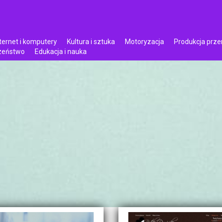
ternet i komputery
Kultura i sztuka
Motoryzacja
Produkcja prz
czeństwo
Edukacja i nauka