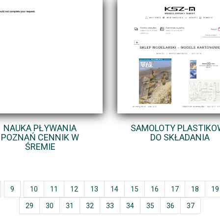
NAUKA PŁYWANIA
SAMOLOTY PLASTIKO
POZNAŃ CENNIK W
DO SKŁADANIA
ŚREMIE
9
10
11
12
13
14
15
16
17
18
19
29
30
31
32
33
34
35
36
37