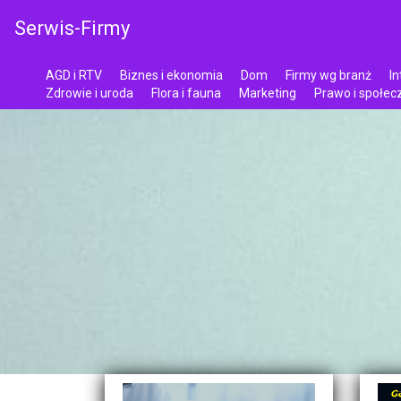
Serwis-Firmy
AGD i RTV
Biznes i ekonomia
Dom
Firmy wg branż
In
Zdrowie i uroda
Flora i fauna
Marketing
Prawo i społe