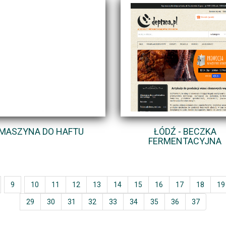
MASZYNA DO HAFTU
ŁÓDŹ - BECZKA
FERMENTACYJNA
9
10
11
12
13
14
15
16
17
18
19
29
30
31
32
33
34
35
36
37