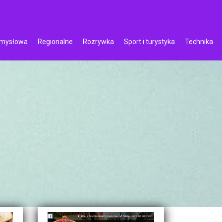
emysłowa
Regionalne
Rozrywka
Sport i turystyka
Technika