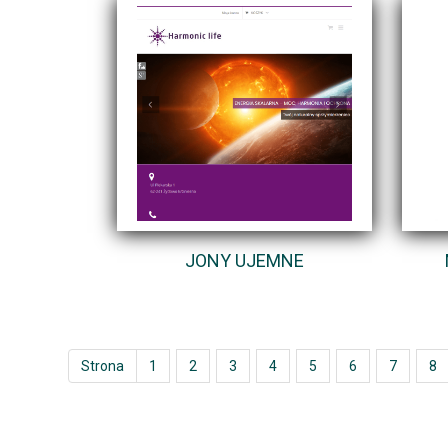
JONY UJEMNE
Strona
1
2
3
4
5
6
7
8