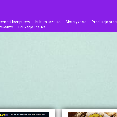
ternet i komputery
Kultura i sztuka
Motoryzacja
Produkcja prz
czeństwo
Edukacja i nauka