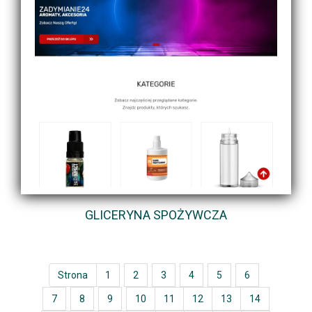
GLICERYNA SPOŻYWCZA
Strona
1
2
3
4
5
6
7
8
9
10
11
12
13
14