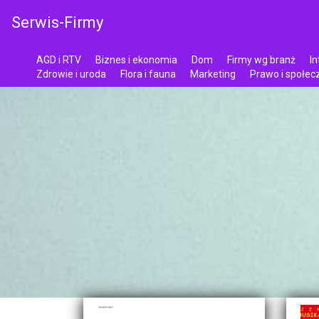
Serwis-Firmy
AGD i RTV
Biznes i ekonomia
Dom
Firmy wg branż
In
Zdrowie i uroda
Flora i fauna
Marketing
Prawo i społe