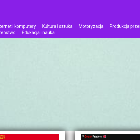
ternet i komputery
Kultura i sztuka
Motoryzacja
Produkcja prz
czeństwo
Edukacja i nauka