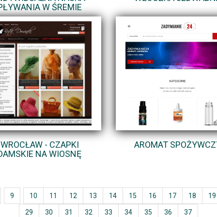
PŁYWANIA W ŚREMIE
WROCŁAW - CZAPKI
AROMAT SPOŻYWCZ
DAMSKIE NA WIOSNĘ
9
10
11
12
13
14
15
16
17
18
19
29
30
31
32
33
34
35
36
37