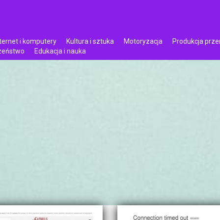
ternet i komputery
Kultura i sztuka
Motoryzacja
Produkcja prz
czeństwo
Edukacja i nauka