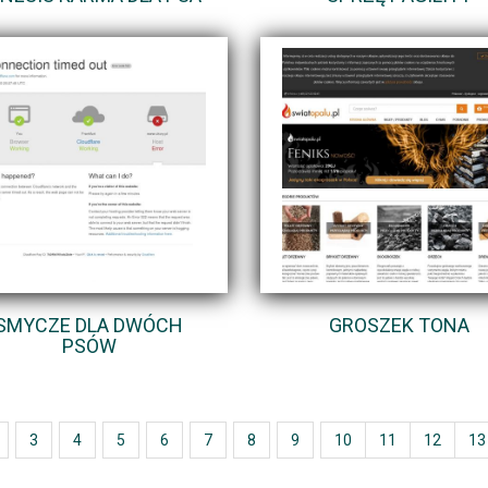
SMYCZE DLA DWÓCH
GROSZEK TONA
PSÓW
3
4
5
6
7
8
9
10
11
12
13