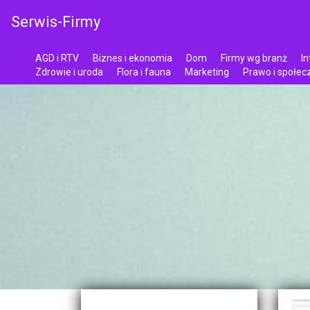
Serwis-Firmy
AGD i RTV
Biznes i ekonomia
Dom
Firmy wg branż
In
Zdrowie i uroda
Flora i fauna
Marketing
Prawo i społe