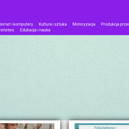
ternet i komputery
Kultura i sztuka
Motoryzacja
Produkcja prz
czeństwo
Edukacja i nauka