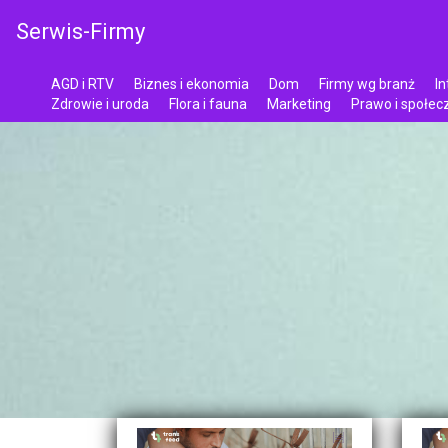
Serwis-Firmy
AGD i RTV
Biznes i ekonomia
Dom
Firmy wg branż
In
Zdrowie i uroda
Flora i fauna
Marketing
Prawo i społe