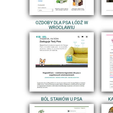
OZDOBY DLA PSA ŁÓDŹ W
WROCŁAWIU
BÓL STAWÓW U PSA
KA