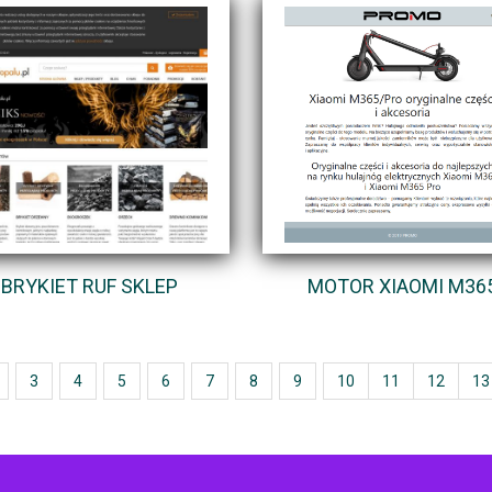
BRYKIET RUF SKLEP
MOTOR XIAOMI M36
3
4
5
6
7
8
9
10
11
12
13