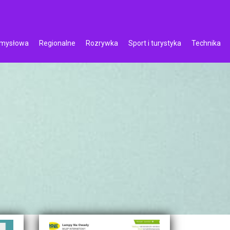
emysłowa
Regionalne
Rozrywka
Sport i turystyka
Technika