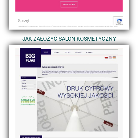
JAK ZAŁOŻYĆ SALON KOSMETYCZNY