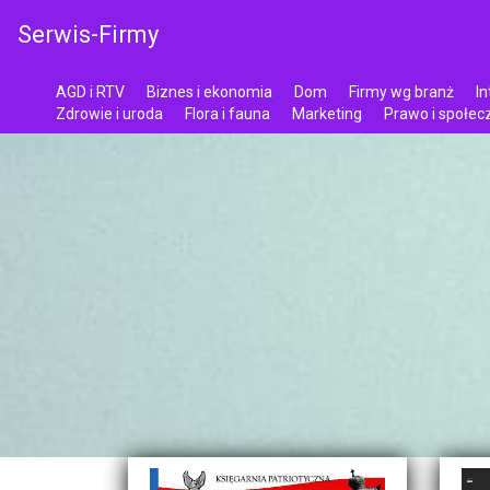
Serwis-Firmy
AGD i RTV
Biznes i ekonomia
Dom
Firmy wg branż
In
Zdrowie i uroda
Flora i fauna
Marketing
Prawo i społe