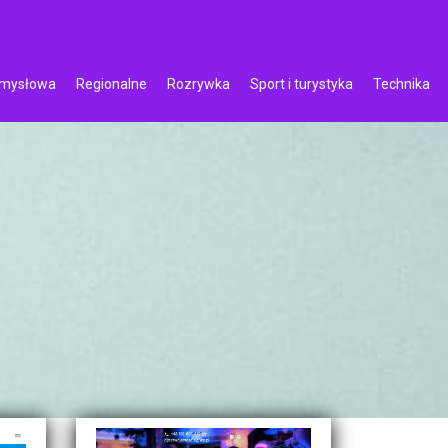
emysłowa
Regionalne
Rozrywka
Sport i turystyka
Technika