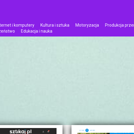
ternet i komputery
Kultura i sztuka
Motoryzacja
Produkcja prz
czeństwo
Edukacja i nauka