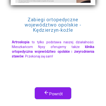
Zabiegi ortopedyczne
województwo opolskie -
Kędzierzyn-koźle
Artroskopia
to tylko podstawa naszej działalności.
Mieszkańcom Nysy oferujemy także
klinika
ortopedyczna województwo opolskie
i
zwyrodnienia
stawów
. Przekonaj się sam!
arrow_back
Powrót