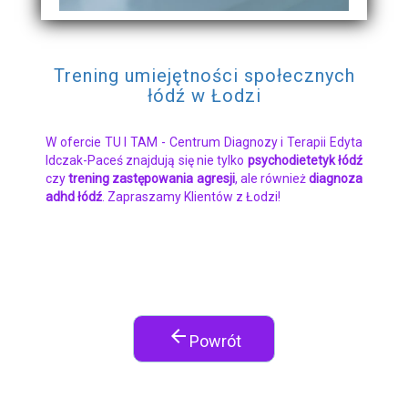
Trening umiejętności społecznych
łódź w Łodzi
W ofercie TU I TAM - Centrum Diagnozy i Terapii Edyta
Idczak-Paceś znajdują się nie tylko
psychodietetyk łódź
czy
trening zastępowania agresji
, ale również
diagnoza
adhd łódź
. Zapraszamy Klientów z Łodzi!
arrow_back
Powrót