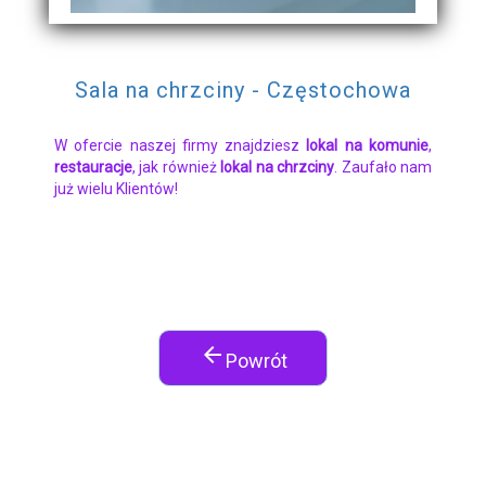
Sala na chrzciny - Częstochowa
W ofercie naszej firmy znajdziesz
lokal na komunie
,
restauracje
, jak również
lokal na chrzciny
. Zaufało nam
już wielu Klientów!
arrow_back
Powrót